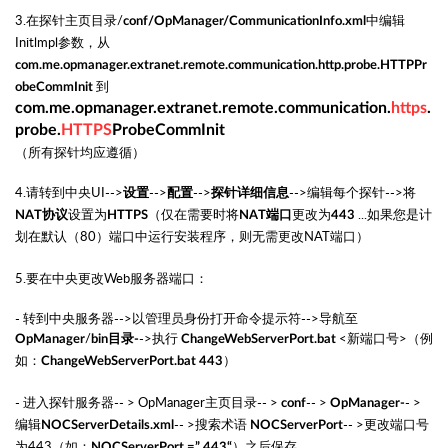
3.
在探针主页目录/
中编辑
conf/OpManager/CommunicationInfo.xml
Initlmpl参数，
从
com.me.opmanager.extranet.remote.communication.http.probe.HTTPPr
到
obeCommInit
com.me.opmanager.extranet.remote.communication.
https
.
probe.
HTTPS
ProbeCommInit
（所有探针均应遵循）
4.请转到中央UI-->
-->
-->
-->编辑每个探针-->将
设置
配置
探针详细信息
设置
为
（
仅在需要时
将
更改
为
...如果您是计
NAT协议
HTTPS
NAT端口
443
划在默认（80）端口中运行安装程序，则无需更改NAT端口）
5.要在中央更改Web服务器端口：
- 转到中央服务器-->以管理员身份打开命令提示符-->导航至
/
->执行
<新端口号>（例
OpManager
bin目录-
ChangeWebServerPort.bat
如：
）
ChangeWebServerPort.bat 443
- 进入探针服务器-- > OpManager主页目录-- >
-
- >
- >
conf
OpManager-
编辑
-- >搜索术语
-- >更改端口号
NOCServerDetails.xml
NOCServerPort
为443（如：
）之后保存。
NOCServerPort =” 443“